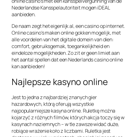
online casino’s met een kansspelvergunning van de
Nederlandse Kansspelautoriteit mogen iDEAL
aanbieden.
De naam zegt het eigenlijk al, een casino op internet.
Online casino’s maken online gokken mogelijk, met
alle voordelen van het digitale domein van dien:
comfort, gebruiksgemak, toegankelijkheid en
eindeloze mogelijkheden. Zo zit er geen limiet aan
het aantal spellen dat een Nederlands casino online
kan aanbieden!
Najlepsze kasyno online
Jest to jedna z najbardziej znanych gier
hazardowych, którą oferują wszystkie
najpopularniejsze kasyna online. Ruletkę można
kojarzyć z różnych filmów, których akcja toczy się w
kasynach naziemnych – w tle zawsze widać duże,
robiące wrażenie koło z liczbami. Ruletka jest