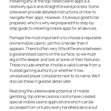
Installing any of the top-rated casino apps is a
relatively quick and straightforward process. Some
sites even provide detailed instructions on how to
navigate their apps. However, it’s always good to be
prepared, which is why we prepared this step-by-
step guide to installing mobile apps for all devices.
Perhaps the most important is to choose a reputable
online mobile casino, yet this is harder than it
appears. There’s often very little difference between
a good and bad casino on the surface, so we must
dig a little deeper and look at some of their features.
These include whether it holds a valid license from a
trusted gaming authority or whether it has
unresolved player complaints next to its name. We’ll
discuss these in greater detail later.
Realizing the unbelievable potential of mobile
gambling, top online casinos rooms have created
special mobile casino applications which can be
accessed from virtually every handheld device out