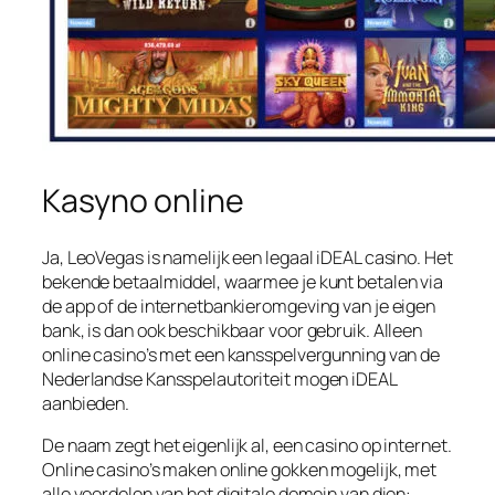
Kasyno online
Ja, LeoVegas is namelijk een legaal iDEAL casino. Het
bekende betaalmiddel, waarmee je kunt betalen via
de app of de internetbankieromgeving van je eigen
bank, is dan ook beschikbaar voor gebruik. Alleen
online casino’s met een kansspelvergunning van de
Nederlandse Kansspelautoriteit mogen iDEAL
aanbieden.
De naam zegt het eigenlijk al, een casino op internet.
Online casino’s maken online gokken mogelijk, met
alle voordelen van het digitale domein van dien: