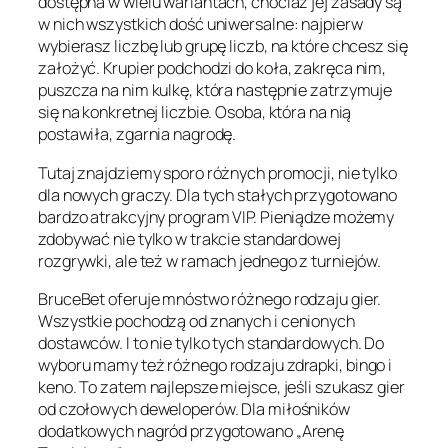
dostępna w wielu wariantach, chociaż jej zasady są
w nich wszystkich dość uniwersalne: najpierw
wybierasz liczbę lub grupę liczb, na które chcesz się
założyć. Krupier podchodzi do koła, zakręca nim,
puszcza na nim kulkę, która następnie zatrzymuje
się na konkretnej liczbie. Osoba, która na nią
postawiła, zgarnia nagrodę.
Tutaj znajdziemy sporo różnych promocji, nie tylko
dla nowych graczy. Dla tych stałych przygotowano
bardzo atrakcyjny program VIP. Pieniądze możemy
zdobywać nie tylko w trakcie standardowej
rozgrywki, ale też w ramach jednego z turniejów.
BruceBet oferuje mnóstwo różnego rodzaju gier.
Wszystkie pochodzą od znanych i cenionych
dostawców. I to nie tylko tych standardowych. Do
wyboru mamy też różnego rodzaju zdrapki, bingo i
keno. To zatem najlepsze miejsce, jeśli szukasz gier
od czołowych deweloperów. Dla miłośników
dodatkowych nagród przygotowano „Arenę