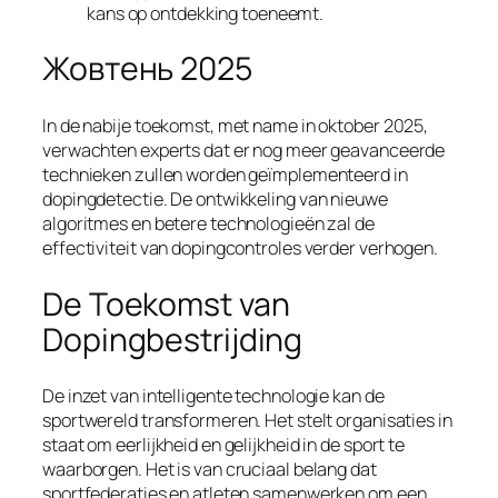
kans op ontdekking toeneemt.
Жовтень 2025
In de nabije toekomst, met name in oktober 2025,
verwachten experts dat er nog meer geavanceerde
technieken zullen worden geïmplementeerd in
dopingdetectie. De ontwikkeling van nieuwe
algoritmes en betere technologieën zal de
effectiviteit van dopingcontroles verder verhogen.
De Toekomst van
Dopingbestrijding
De inzet van intelligente technologie kan de
sportwereld transformeren. Het stelt organisaties in
staat om eerlijkheid en gelijkheid in de sport te
waarborgen. Het is van cruciaal belang dat
sportfederaties en atleten samenwerken om een