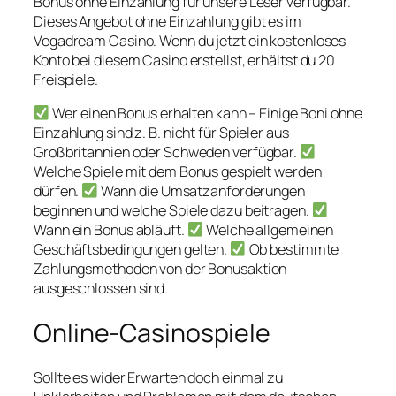
Bonus ohne Einzahlung für unsere Leser verfügbar.
Dieses Angebot ohne Einzahlung gibt es im
Vegadream Casino. Wenn du jetzt ein kostenloses
Konto bei diesem Casino erstellst, erhältst du 20
Freispiele.
Wer einen Bonus erhalten kann – Einige Boni ohne
Einzahlung sind z. B. nicht für Spieler aus
Großbritannien oder Schweden verfügbar.
Welche Spiele mit dem Bonus gespielt werden
dürfen.
Wann die Umsatzanforderungen
beginnen und welche Spiele dazu beitragen.
Wann ein Bonus abläuft.
Welche allgemeinen
Geschäftsbedingungen gelten.
Ob bestimmte
Zahlungsmethoden von der Bonusaktion
ausgeschlossen sind.
Online-Casinospiele
Sollte es wider Erwarten doch einmal zu