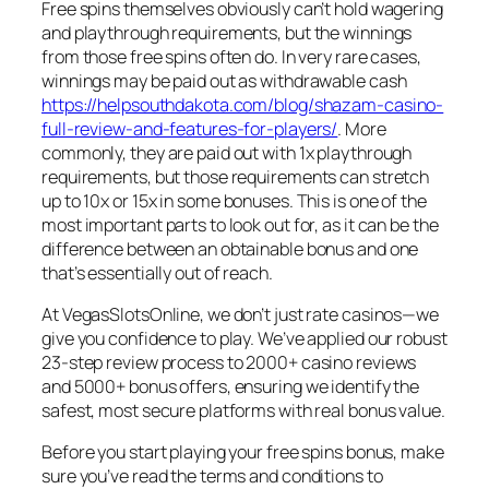
Free spins themselves obviously can’t hold wagering
and playthrough requirements, but the winnings
from those free spins often do. In very rare cases,
winnings may be paid out as withdrawable cash
https://helpsouthdakota.com/blog/shazam-casino-
full-review-and-features-for-players/
. More
commonly, they are paid out with 1x playthrough
requirements, but those requirements can stretch
up to 10x or 15x in some bonuses. This is one of the
most important parts to look out for, as it can be the
difference between an obtainable bonus and one
that’s essentially out of reach.
At VegasSlotsOnline, we don’t just rate casinos—we
give you confidence to play. We’ve applied our robust
23-step review process to 2000+ casino reviews
and 5000+ bonus offers, ensuring we identify the
safest, most secure platforms with real bonus value.
Before you start playing your free spins bonus, make
sure you’ve read the terms and conditions to