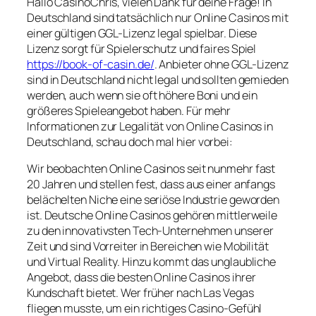
Hallo CasinoChris, vielen Dank für deine Frage! In
Deutschland sind tatsächlich nur Online Casinos mit
einer gültigen GGL-Lizenz legal spielbar. Diese
Lizenz sorgt für Spielerschutz und faires Spiel
https://book-of-casin.de/
. Anbieter ohne GGL-Lizenz
sind in Deutschland nicht legal und sollten gemieden
werden, auch wenn sie oft höhere Boni und ein
größeres Spieleangebot haben. Für mehr
Informationen zur Legalität von Online Casinos in
Deutschland, schau doch mal hier vorbei:
Wir beobachten Online Casinos seit nunmehr fast
20 Jahren und stellen fest, dass aus einer anfangs
belächelten Niche eine seriöse Industrie geworden
ist. Deutsche Online Casinos gehören mittlerweile
zu den innovativsten Tech-Unternehmen unserer
Zeit und sind Vorreiter in Bereichen wie Mobilität
und Virtual Reality. Hinzu kommt das unglaubliche
Angebot, dass die besten Online Casinos ihrer
Kundschaft bietet. Wer früher nach Las Vegas
fliegen musste, um ein richtiges Casino-Gefühl