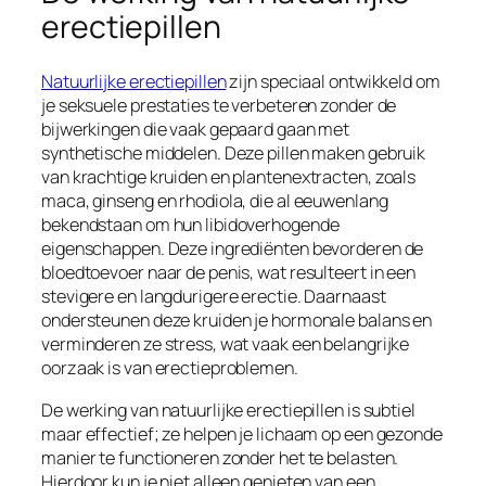
erectiepillen
Natuurlijke erectiepillen
zijn speciaal ontwikkeld om
je seksuele prestaties te verbeteren zonder de
bijwerkingen die vaak gepaard gaan met
synthetische middelen. Deze pillen maken gebruik
van krachtige kruiden en plantenextracten, zoals
maca, ginseng en rhodiola, die al eeuwenlang
bekendstaan om hun libidoverhogende
eigenschappen. Deze ingrediënten bevorderen de
bloedtoevoer naar de penis, wat resulteert in een
stevigere en langdurigere erectie. Daarnaast
ondersteunen deze kruiden je hormonale balans en
verminderen ze stress, wat vaak een belangrijke
oorzaak is van erectieproblemen.
De werking van natuurlijke erectiepillen is subtiel
maar effectief; ze helpen je lichaam op een gezonde
manier te functioneren zonder het te belasten.
Hierdoor kun je niet alleen genieten van een