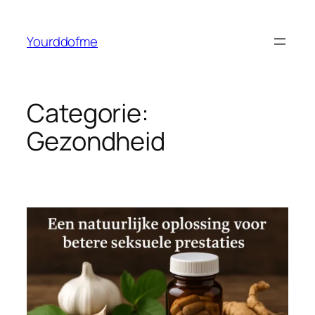
Ga
naar
Yourddofme
de
inhoud
Categorie:
Gezondheid