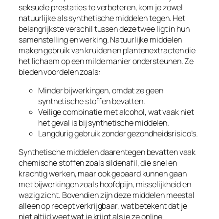
seksuele prestaties te verbeteren, kom je zowel
natuurlijke als synthetische middelen tegen. Het
belangrijkste verschil tussen deze twee ligt in hun
samenstelling en werking. Natuurlijke middelen
maken gebruik van kruiden en plantenextracten die
het lichaam op een milde manier ondersteunen. Ze
bieden voordelen zoals:
Minder bijwerkingen, omdat ze geen
synthetische stoffen bevatten.
Veilige combinatie met alcohol, wat vaak niet
het geval is bij synthetische middelen.
Langdurig gebruik zonder gezondheidsrisico’s.
Synthetische middelen daarentegen bevatten vaak
chemische stoffen zoals sildenafil, die snel en
krachtig werken, maar ook gepaard kunnen gaan
met bijwerkingen zoals hoofdpijn, misselijkheid en
wazig zicht. Bovendien zijn deze middelen meestal
alleen op recept verkrijgbaar, wat betekent dat je
niet altijd weet wat je krijgt als je ze online