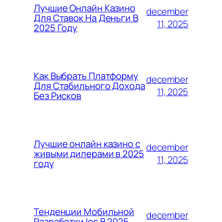
Лучшие Онлайн Казино
december
Для Ставок На Деньги В
11, 2025
2025 Году
Как Выбрать Платформу
december
Для Стабильного Дохода
11, 2025
Без Рисков
Лучшие онлайн казино с
december
живыми дилерами в 2025
11, 2025
году
Тенденции Мобильной
december
Разработки Ios В 2025