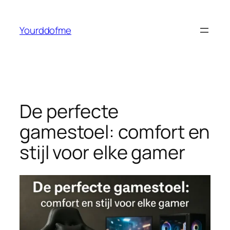
Ga
naar
Yourddofme
de
inhoud
De perfecte
gamestoel: comfort en
stijl voor elke gamer