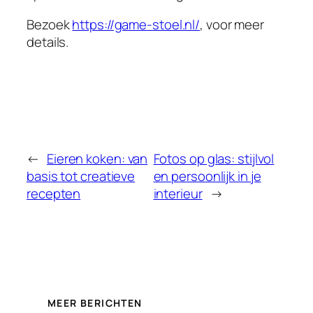
Bezoek
https://game-stoel.nl/
, voor meer
details.
←
Eieren koken: van
Fotos op glas: stijlvol
basis tot creatieve
en persoonlijk in je
recepten
interieur
→
MEER BERICHTEN