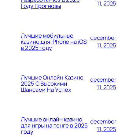
11, 2025
Году Прогнозы
Лучшие мобильные
december
казино для iPhone на iOS
11, 2025
в 2025 году
Лучшие Онлайн Казино
december
2025 С Высокими
11, 2025
Шансами На Успех
Лучшие онлайн казино
december
для игры на тенге в 2025
11, 2025
году