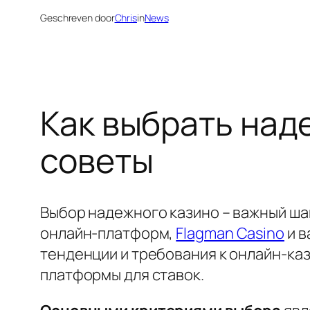
Geschreven door
Chris
in
News
Как выбрать наде
советы
Выбор надежного казино – важный шаг
онлайн-платформ,
Flagman Casino
и в
тенденции и требования к онлайн-ка
платформы для ставок.