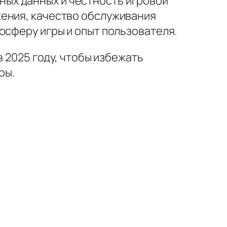
ных данных и честность игровой
жения, качество обслуживания
осферу игры и опыт пользователя.
в 2025 году, чтобы избежать
ры.