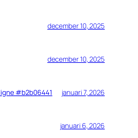
december 10, 2025
december 10, 2025
n ligne #b2b06441
januari 7, 2026
januari 6, 2026