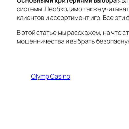
Основными критериями выбора
явл
системы. Необходимо также учитыват
клиентов и ассортимент игр. Все эти
В этой статье мы расскажем, на что с
мошенничества и выбрать безопасную
Olymp Casino